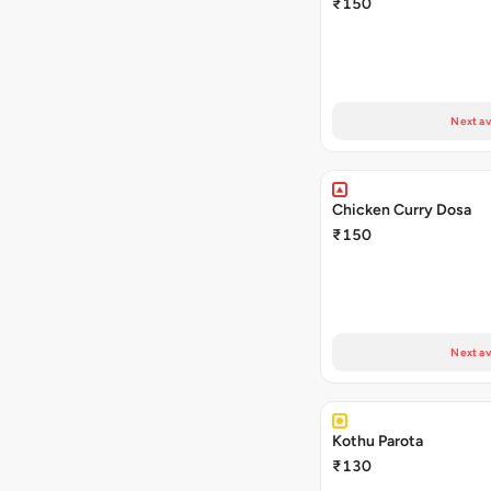
₹150
Next av
Chicken Curry Dosa
₹150
Next av
Kothu Parota
₹130