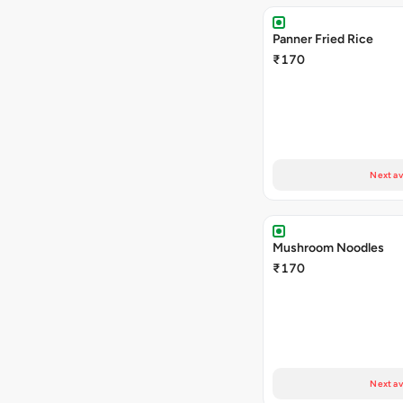
Panner Fried Rice
₹170
Next av
Mushroom Noodles
₹170
Next av