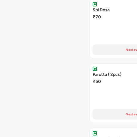
Spl Dosa
₹70
Next av
Parotta ( 2pcs)
₹50
Next av