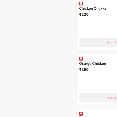
Chicken Chukka
₹220
Next av
Orange Chicken
₹250
Next av