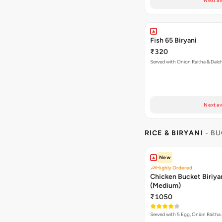
Next av
Fish 65 Biryani
₹320
Served with Onion Raitha & Dalch
Next av
RICE & BIRYANI
- BU
New
Highly Ordered
Chicken Bucket Biriya
(Medium)
₹1050
Served with 5 Egg, Onion Raitha