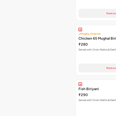
Next av
Highly Ordered
Chicken 65 Mughal Bir
₹280
Served with Onion Raitha & Dalch
Next av
Fish Biriyani
₹290
Served with Onion Raitha & Dalch