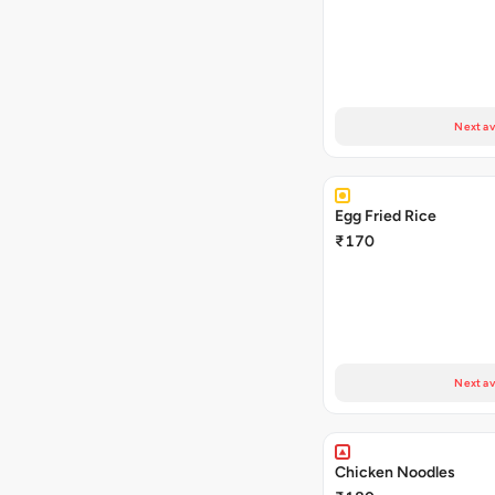
Next av
Egg Fried Rice
₹170
Next av
Chicken Noodles