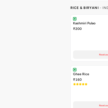
RICE & BIRYANI
- IN
Kashmiri Pulao
₹200
Next av
Ghee Rice
₹160
Next av