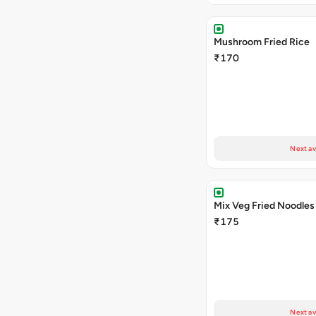
Mushroom Fried Rice
₹170
Next av
Mix Veg Fried Noodles
₹175
Next av